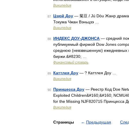
Википедия
Цзюй Доу
— 菊豆 / Jú Dòu Жанр драма 
87
Токума Чжан Вэньцзэ …
Википедия
ИНДЕКС ДОУ-ДЖОНСА
— средний пок
88
публикуемый фирмой Dow Jones compan
среднюю (невзвешенную) ежедневных к
биржи.&#8230; …
Финансовый словарь
Каттлея Доу
— ? Каттлея Доу …
89
Википедия
Принцесса Доу
— Реестр Код Doe Netw
90
Exploited Children&#160;&#160; NCMU4
for the Missing NJF820715 Принцесса Д
Википедия
Страницы
←
Предыдущая
Сле