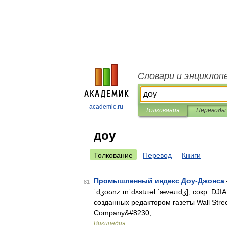
Словари и энциклоп
academic.ru
Толкования
Переводы
доу
Толкование
Перевод
Книги
Промышленный индекс Доу-Джонса
81
ˈdʒoʊnz ɪnˈdʌstɹɪəl ˈævəɹɪdʒ], сокр. D
созданных редактором газеты Wall Stre
Company&#8230; …
Википедия