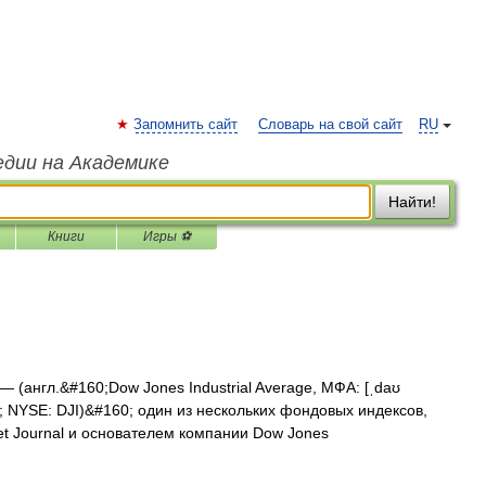
Запомнить сайт
Словарь на свой сайт
RU
едии на Академике
Найти!
Книги
Игры ⚽
— (англ.&#160;Dow Jones Industrial Average, МФА: [ˌdaʊ
JIA; NYSE: DJI)&#160; один из нескольких фондовых индексов,
et Journal и основателем компании Dow Jones