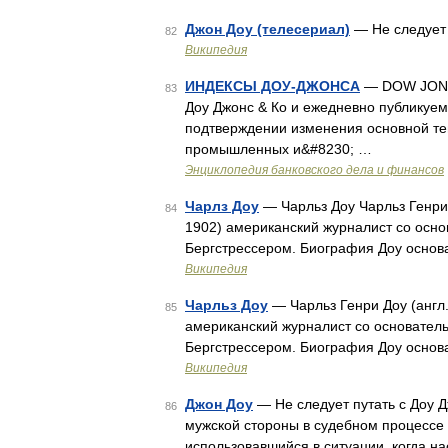
Джон Доу (телесериал)
— Не следует 
82
Википедия
ИНДЕКСЫ ДОУ-ДЖОНСА
— DOW JONE
83
Доу Джонс & Ко и ежедневно публикуе
подтверждении изменения основной тен
промышленных и&#8230; …
Энциклопедия банковского дела и финансов
Чарлз Доу
— Чарльз Доу Чарльз Генри 
84
1902) американский журналист со осн
Бергстрессером. Биография Доу основа
Википедия
Чарльз Доу
— Чарльз Генри Доу (англ.
85
американский журналист со основател
Бергстрессером. Биография Доу основал
Википедия
Джон Доу
— Не следует путать с Доу Д
86
мужской стороны в судебном процессе 
использовавшийся в ситуации, когда н