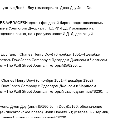
путать с Джейн Доу (телесериал). Джон Доу John Doe …
S AVERAGESИндексы фондовой биржи, подготавливаемые
мые в Уолл стрит Джорнал . ТЕОРИЯ ДОУ основана на
денции рынка, на к рое указывают И.Д. Д. для акций
Доу (англ. Charles Henry Dow) (6 ноября 1851–4 декабря
ователь Dow Jones Company с Эдвардом Джонсом и Чарльзом
л «The Wall Street Journal», который&#8230; …
 Charles Henry Dow) (6 ноября 1851–4 декабря 1902)
ь Dow Jones Company с Эдвардом Джонсом и Чарльзом
 «The Wall Street Journal», который стал одним из&#8230; …
жонс. Джон Доу (англ.&#160;John Doe)&#160; обозначение
(англосаксонское право). John Doe&#160; устаревший термин,
астоящий истец неизвестен или&#8230; …