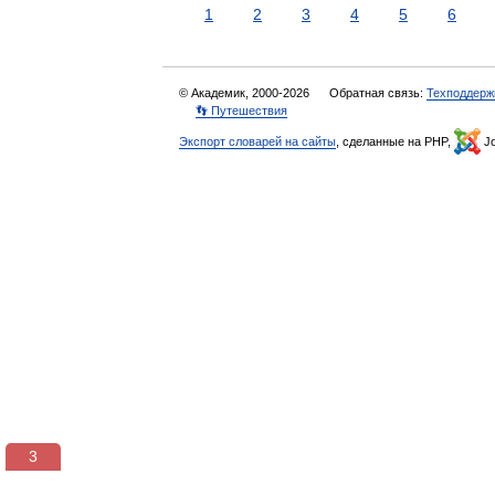
1
2
3
4
5
6
© Академик, 2000-2026
Обратная связь:
Техподдерж
👣 Путешествия
Экспорт словарей на сайты
, сделанные на PHP,
Jo
3