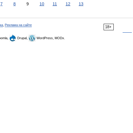
7
8
9
10
11
12
13
ка
,
Реклама на сайте
18+
omla,
Drupal,
WordPress, MODx.